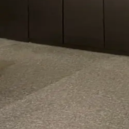
Materiais de Alto Padrão
Navegação
Início
Quem Somos
Serviços
Catálogo
Contato
Áreas de Atendimento
Perguntas Frequentes
Política de Privacidade
Contato
Freguesia – Jacarepaguá
Rio de Janeiro
–
RJ
Segunda a Sexta, 10h às 18h
aplik.envelopar@gmail.com
Atendimento 100% online — mais agilidade e comodi